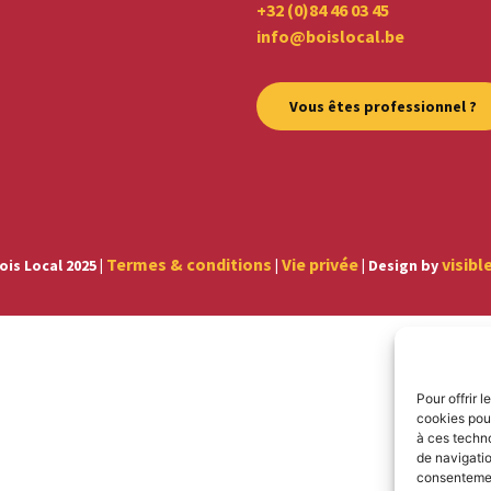
+32 (0)84 46 03 45
info@boislocal.be
Vous êtes professionnel ?
Termes & conditions
Vie privée
visibl
ois Local 2025 |
|
| Design by
Pour offrir 
cookies pour
à ces techn
de navigatio
consentement