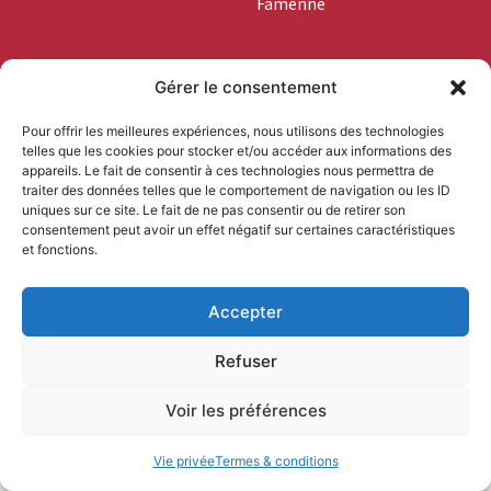
Famenne
+32 (0)84 46 03 45
Gérer le consentement
info@boislocal.be
Pour offrir les meilleures expériences, nous utilisons des technologies
telles que les cookies pour stocker et/ou accéder aux informations des
Vous êtes
appareils. Le fait de consentir à ces technologies nous permettra de
professionnel ?
traiter des données telles que le comportement de navigation ou les ID
uniques sur ce site. Le fait de ne pas consentir ou de retirer son
consentement peut avoir un effet négatif sur certaines caractéristiques
et fonctions.
Accepter
Termes & conditions
Vie privée
© Bois Local 2025 |
|
| Design
Refuser
visible.be
by
Voir les préférences
Vie privée
Termes & conditions