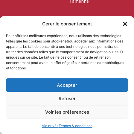
Famenne
+32 (0)84 46 03 45
Gérer le consentement
info@boislocal.be
Pour offrir les meilleures expériences, nous utilisons des technologies
telles que les cookies pour stocker et/ou accéder aux informations des
Vous êtes
appareils. Le fait de consentir à ces technologies nous permettra de
professionnel ?
traiter des données telles que le comportement de navigation ou les ID
uniques sur ce site. Le fait de ne pas consentir ou de retirer son
consentement peut avoir un effet négatif sur certaines caractéristiques
et fonctions.
Accepter
Termes & conditions
Vie privée
© Bois Local 2025 |
|
| Design
Refuser
visible.be
by
Voir les préférences
Vie privée
Termes & conditions