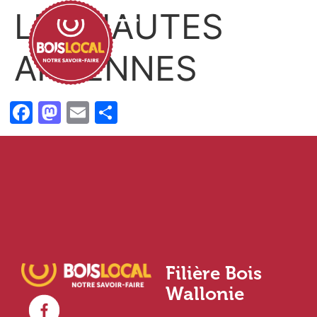
LES HAUTES
ARDENNES
Facebook
Mastodon
Email
Partager
Filière Bois
Wallonie