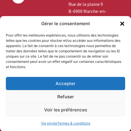
Rue de la plaine 9
B-6900 Marche-en-
Famenne
Gérer le consentement
+32 (0)84 46 03 45
Pour offrir les meilleures expériences, nous utilisons des technologies
telles que les cookies pour stocker et/ou accéder aux informations des
info@boislocal.be
appareils. Le fait de consentir à ces technologies nous permettra de
traiter des données telles que le comportement de navigation ou les ID
uniques sur ce site. Le fait de ne pas consentir ou de retirer son
Vous êtes
consentement peut avoir un effet négatif sur certaines caractéristiques
et fonctions.
professionnel ?
Accepter
Refuser
Voir les préférences
Termes & conditions
Vie privée
© Bois Local 2025 |
|
| Design
visible.be
by
Vie privée
Termes & conditions