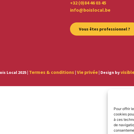
+32 (0)84 46 03 45
info@boislocal.be
Vous êtes professionnel ?
Termes & conditions
Vie privée
visibl
ois Local 2025 |
|
| Design by
Pour offrir 
cookies pour
à ces techn
de navigatio
consentement