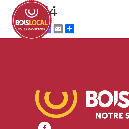
SN4
Facebook
Mastodon
Email
Partager