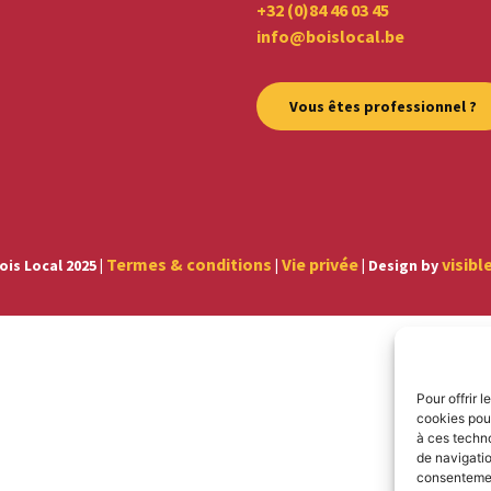
+32 (0)84 46 03 45
info@boislocal.be
Vous êtes professionnel ?
Termes & conditions
Vie privée
visibl
ois Local 2025 |
|
| Design by
Pour offrir 
cookies pour
à ces techn
de navigatio
consentement