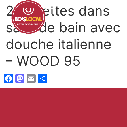
2 tablettes dans
salle de bain avec
douche italienne
– WOOD 95
Facebook
Mastodon
Email
Partager