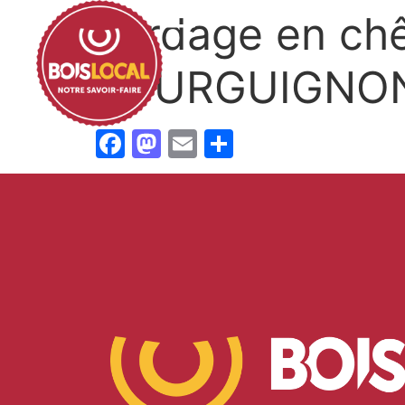
Bardage en chê
BOURGUIGNON
Facebook
Mastodon
Email
Partager