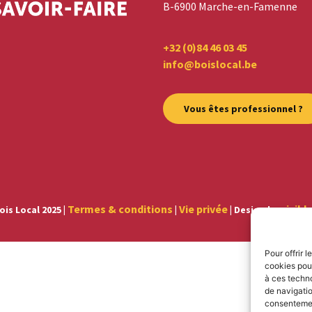
B-6900 Marche-en-Famenne
+32 (0)84 46 03 45
info@boislocal.be
Vous êtes professionnel ?
Termes & conditions
Vie privée
visibl
ois Local 2025 |
|
| Design by
Pour offrir 
cookies pour
à ces techn
de navigatio
consentement