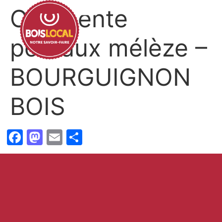
Charpente
poteaux mélèze –
BOURGUIGNON
BOIS
Facebook
Mastodon
Email
Partager